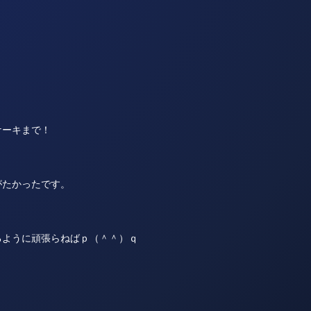
ケーキまで！
がたかったです。
るように頑張らねばｐ（＾＾）ｑ