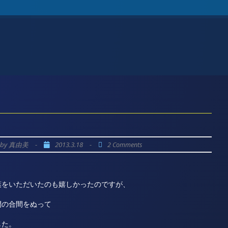
by
-
2013.3.18
-
真由美
2 Comments
葉をいただいたのも嬉しかったのですが、
間の合間をぬって
した。