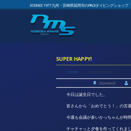
SCENES 1977 九州・宮崎県延岡市のPADIダイビングショップ
SUPER HAPPY!
Home
/
/
super happy!
Standard
-
今日は誕生日でした。
皆さんから「おめでとう！」の言
今週も会議が多いかっちゃんが時
チャチャッと夕食を作ってくれま