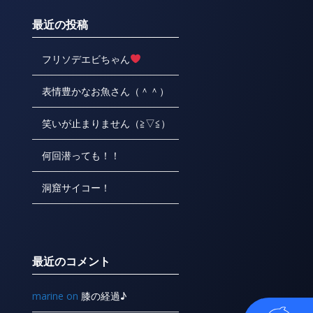
最近の投稿
フリソデエビちゃん
表情豊かなお魚さん（＾＾）
笑いが止まりません（≧▽≦）
何回潜っても！！
洞窟サイコー！
最近のコメント
marine
on
膝の経過♪