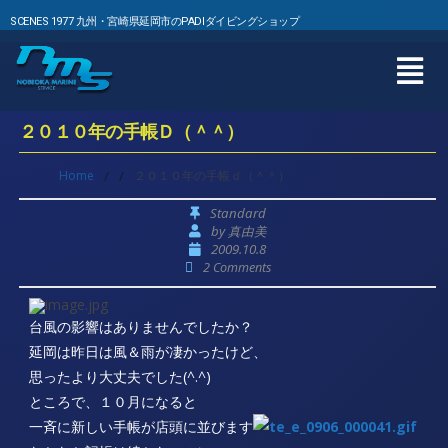
SCENES 1977 九州・宮崎県延岡市のPADIダイビングショップ
２０１０年の手帳Ｄ（＾＾）
Home
/
/
２０１０年の手帳ｄ（＾＾）
Standard
by
真由美
2009.10.8
2 Comments
台風の影響はありませんでしたか？
延岡は昨日は風＆雨が凄かったけど、
思ったより大丈夫でした(^.^)
ところで、１０月になると
一斉に新しい手帳が店頭に並びます