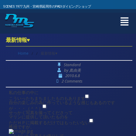
SCENES 1977 九州・宮崎県延岡市のPADIダイビングショップ
最新情報♥
Home
/
/
最新情報♥
Standard
by
真由美
2010.6.8
2 Comments
私の仕事の中に
こういったちまちましたものもあります
自分の楽しみの為に作っているような感じもあるのです
が・・・（＾＾）
せっかく写真を撮ってくださって
マリンに提供して頂いたものを
ただＨＰに掲載するだけではもったいない
稚拙ですが、
いただいた写真をお借りして