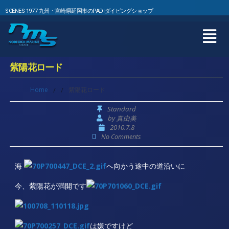
SCENES 1977 九州・宮崎県延岡市のPADIダイビングショップ
紫陽花ロード
Home
/
/
紫陽花ロード
Standard
by
真由美
2010.7.8
No Comments
海
へ向かう途中の道沿いに
今、紫陽花が満開です
は嫌ですけど