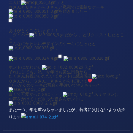
二人に
」と、
ＮさんとＵさんからＪさんと私宛てに素敵なケーキ
を頂きました～
ありがとうございます！！
「ダイバー
だから 」とリクエストしたとこ
ろ、
こんなにかわいいデザインのケーキになったと
。
ホントにかわいい
それにしても、私、今年はお誕生日前から
たくさんお祝いいただいてホントに感謝感激
Ｏさんから、Ｓさん、Ｋさんからも頂いて
(せっかくのケーキの写真が手違いで消えちゃった
白くて可愛かったのに・・・
スミマセン)、
お声をかけてくださった皆さんホントに
また一つ、年を重ねちゃいましたが、若者に負けないよう頑張
ります