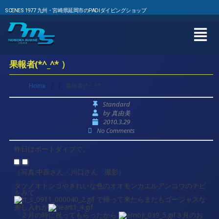
SCENES 1977 九州・宮崎県延岡市のPADIダイビングショップ
果報者(*^_^* ）
Home
/
/
果報者(*^_^* ）
Standard
by
真由美
2010.3.29
No Comments
昨日はボートダイブで、
（写真:中原さん・川口さん 撮影）
タツノオトシゴやきれいな色のオオモンカエルアンコウのチビ
をみて
で帰って来たらまたもゴージャスな
差し入れが
「２月の時に祝ってもらったから
３月のお