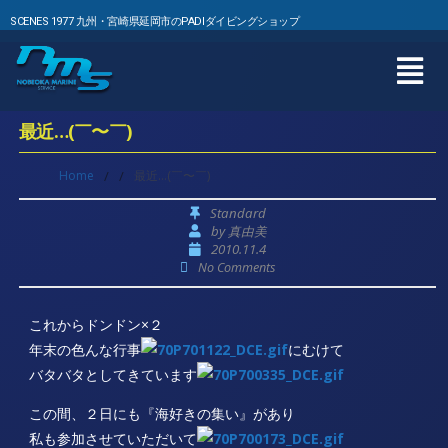
SCENES 1977 九州・宮崎県延岡市のPADIダイビングショップ
最近…(￣〜￣)
Home
/
/
最近…(￣〜￣)
Standard
by
真由美
2010.11.4
No Comments
これからドンドン×２
年末の色んな行事
にむけて
バタバタとしてきています
この間、２日にも『海好きの集い』があり
私も参加させていただいて