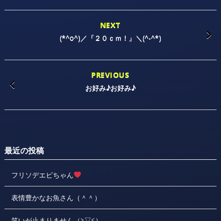
NEXT
(*^o^)／『２０ｃｍ！』＼(^-^*)
PREVIOUS
お好み♪お好み♪
最近の投稿
フリソデエビちゃん
表情豊かなお魚さん（＾＾）
笑いが止まりません（≧▽≦）