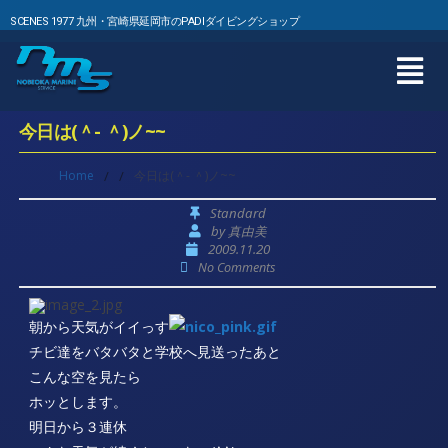
SCENES 1977 九州・宮崎県延岡市のPADIダイビングショップ
今日は(＾- ＾)ノ~~
Home
/
/
今日は(＾- ＾)ノ~~
Standard
by
真由美
2009.11.20
No Comments
朝から天気がイイっす
チビ達をバタバタと学校へ見送ったあと
こんな空を見たら
ホッとします。
明日から３連休