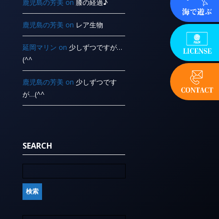
鹿児島の芳美
on
膝の経過♪
鹿児島の芳美
on
レア生物
延岡マリン
on
少しずつですが…
(^^ ゞ
鹿児島の芳美
on
少しずつです
が…(^^ ゞ
SEARCH