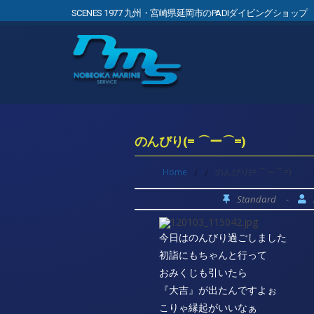
SCENES 1977 九州・宮崎県延岡市のPADIダイビングショップ
のんびり(= ⌒ー⌒=)
Home
/
/
のんびり(= ⌒ー⌒=)
Standard
-
今日はのんびり過ごしました
初詣にもちゃんと行って
おみくじも引いたら
『大吉』が出たんですよぉ
こりゃ縁起がいいなぁ