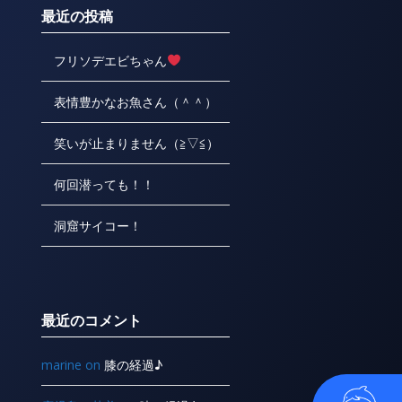
最近の投稿
フリソデエビちゃん
表情豊かなお魚さん（＾＾）
笑いが止まりません（≧▽≦）
何回潜っても！！
洞窟サイコー！
最近のコメント
marine
on
膝の経過♪