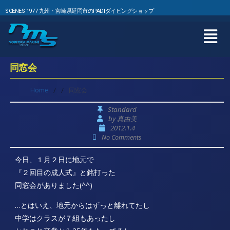
SCENES 1977 九州・宮崎県延岡市のPADIダイビングショップ
同窓会
Home
/
/
同窓会
Standard
by
真由美
2012.1.4
No Comments
今日、１月２日に地元で
『２回目の成人式』と銘打った
同窓会がありました(^^)
…とはいえ、地元からはずっと離れてたし
中学はクラスが７組もあったし