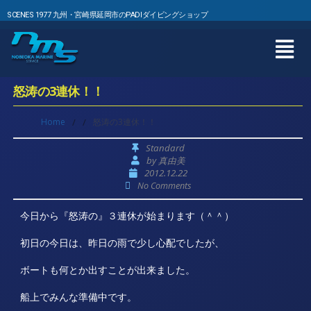
SCENES 1977 九州・宮崎県延岡市のPADIダイビングショップ
怒涛の3連休！！
Home
/
/
怒涛の3連休！！
Standard
by
真由美
2012.12.22
No Comments
今日から『怒涛の』３連休が始まります（＾＾）
初日の今日は、昨日の雨で少し心配でしたが、
ボートも何とか出すことが出来ました。
船上でみんな準備中です。