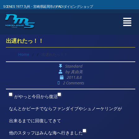
SCENES 1977 九州・宮崎県延岡市のPADIダイビングショップ
出遅れたっ！！
Home
/
/
出遅れたっ！！
Standard
by
真由美
2011.8.8
2 Comments
がやっと今日から復活
なんとかビーチでならファンダイブやシュノーケリングが
出来るまでに回復してきて
他のスタッフはみんな海へ行きました