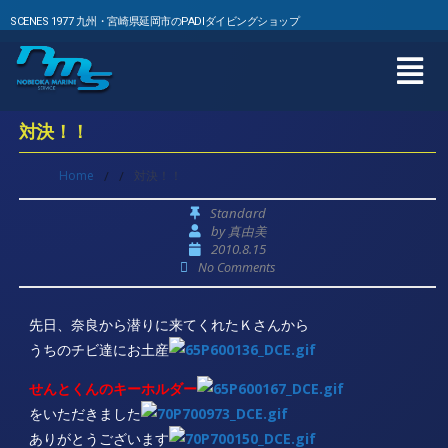
SCENES 1977 九州・宮崎県延岡市のPADIダイビングショップ
対決！！
Home
/
/
対決！！
Standard
by
真由美
2010.8.15
No Comments
先日、奈良から潜りに来てくれたＫさんから
うちのチビ達にお土産
せんとくんのキーホルダー
をいただきました
ありがとうございます