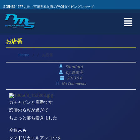
SCENES 1977 九州・宮崎県延岡市のPADIダイビングショップ
お店番
Home
/
/
お店番
Standard
by
真由美
2013.5.8
No Comments
ガチャピンと店番です
怒濤のＧＷが過ぎて
ちょっと落ち着きました
今週末も
クマドリカエルアンコウを