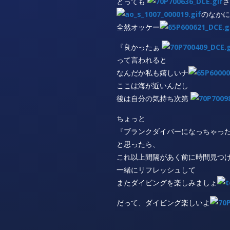
とっても
さ
のなかに
全然オッケー
『良かったぁ
って言われると
なんだか私も嬉しいナ
ここは海が近いんだし
後は自分の気持ち次第
ちょっと
『ブランクダイバーになっちゃっ
と思ったら、
これ以上間隔があく前に時間見つ
一緒にリフレッシュして
またダイビングを楽しみましょ
だって、ダイビング楽しいよ