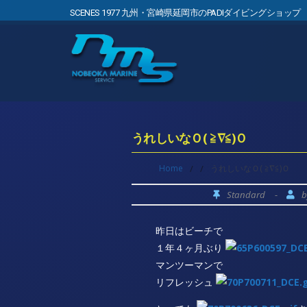
SCENES 1977 九州・宮崎県延岡市のPADIダイビングショップ
うれしいなＯ( ≧∇≦)Ｏ
Home
/
/
うれしいなＯ( ≧∇≦)Ｏ
Standard
-
昨日はビーチで
１年４ヶ月ぶり
マンツーマンで
リフレッシュ