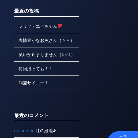
最近の投稿
フリソデエビちゃん
表情豊かなお魚さん（＾＾）
笑いが止まりません（≧▽≦）
何回潜っても！！
洞窟サイコー！
最近のコメント
marine
on
膝の経過♪