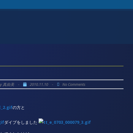
by
-
2010.11.10
-
真由美
No Comments
の方と
ダイブをしました