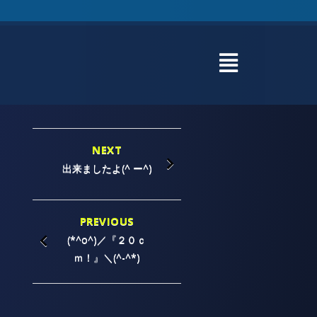
NEXT
出来ましたよ(^ ー^)
PREVIOUS
(*^o^)／『２０ｃ
ｍ！』＼(^-^*)