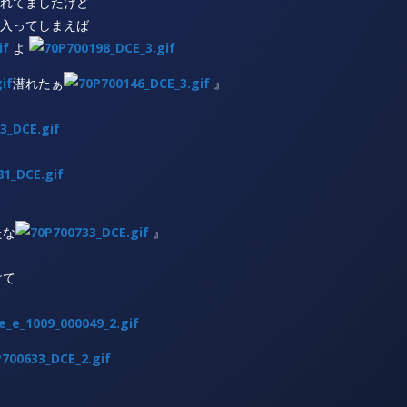
れてましたけど
入ってしまえば
よ
潜れたぁ
』
たな
』
けて