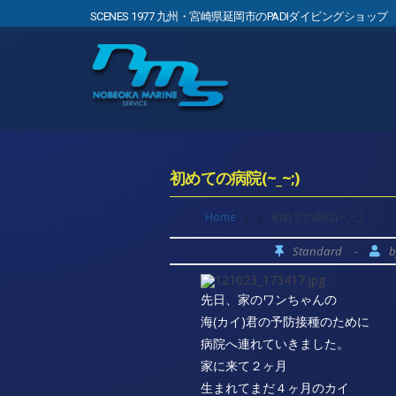
SCENES 1977 九州・宮崎県延岡市のPADIダイビングショップ
初めての病院(~_~;)
Home
/
/
初めての病院(~_~;)
Standard
-
先日、家のワンちゃんの
海(カイ)君の予防接種のために
病院へ連れていきました。
家に来て２ヶ月
生まれてまだ４ヶ月のカイ