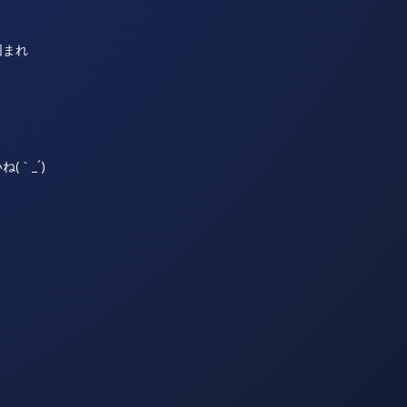
囲まれ
(｀_´)ゞ