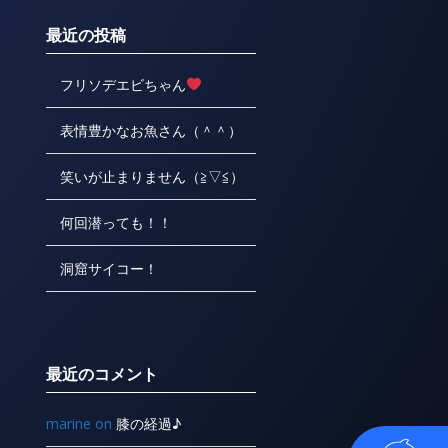
最近の投稿
フリソデエビちゃん
表情豊かなお魚さん（＾＾）
笑いが止まりません（≧▽≦）
何回潜っても！！
洞窟サイコー！
最近のコメント
marine
on
膝の経過♪