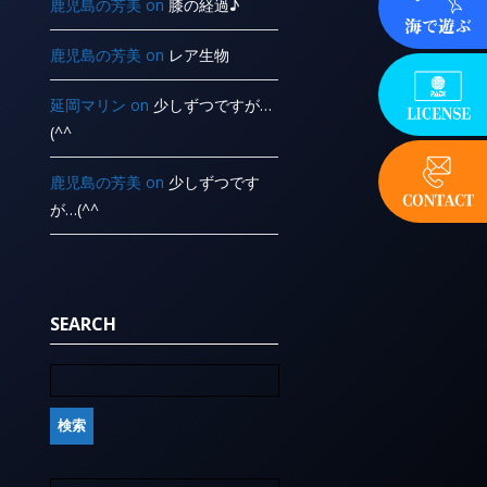
鹿児島の芳美
on
膝の経過♪
鹿児島の芳美
on
レア生物
延岡マリン
on
少しずつですが…
(^^ ゞ
鹿児島の芳美
on
少しずつです
が…(^^ ゞ
SEARCH