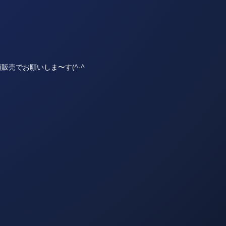
売でお願いしま〜す(^-^ゞ