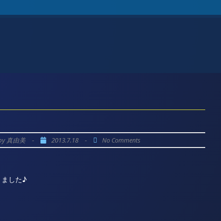
by
-
2013.7.18
-
真由美
No Comments
ました♪