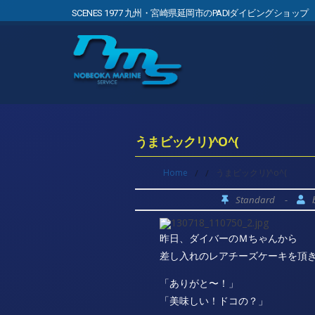
SCENES 1977 九州・宮崎県延岡市のPADIダイビングショップ
うまビックリ)^O^(
Home
/
/
うまビックリ)^o^(
Standard
-
昨日、ダイバーのＭちゃんから
差し入れのレアチーズケーキを頂き
「ありがと〜！」
「美味しい！ドコの？」