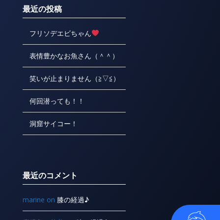
最近の投稿
フリソデエビちゃん
表情豊かなお魚さん（＾＾）
笑いが止まりません（≧▽≦）
何回潜っても！！
洞窟サイコー！
最近のコメント
marine
on
膝の経過♪