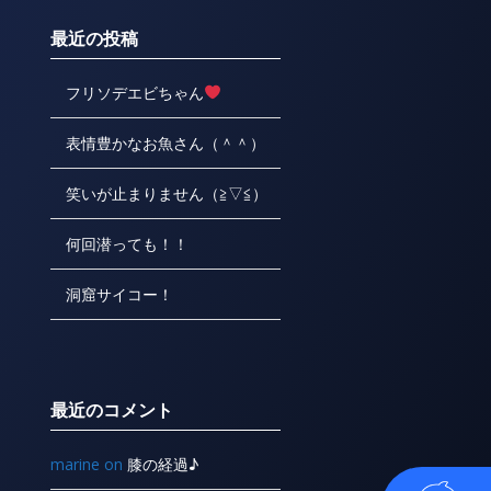
最近の投稿
フリソデエビちゃん
表情豊かなお魚さん（＾＾）
笑いが止まりません（≧▽≦）
何回潜っても！！
洞窟サイコー！
最近のコメント
marine
on
膝の経過♪