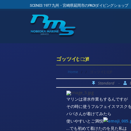
SCENES 1977 九州・宮崎県延岡市のPADIダイビングショップ
ゴッツイ(; □;)!!
Home
/
/
ゴッツイ(; □;)!!
Standard
-
マリンは潜水作業もするんですが
その時に使うフルフェイスマスク
パパさんが着けてみたら
使いやすいとご満悦
…でも初めて着けたのを見た私は