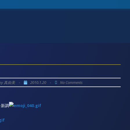
by
-
2010.1.20
-
真由美
No Comments
を新調