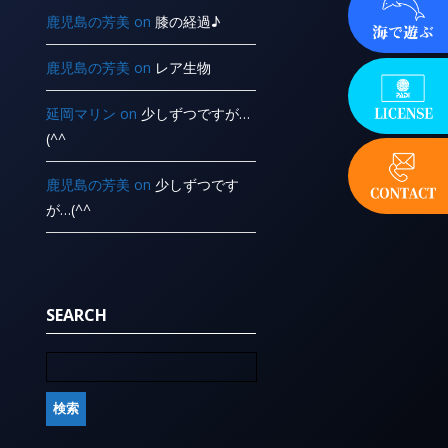
鹿児島の芳美
on
膝の経過♪
鹿児島の芳美
on
レア生物
延岡マリン
on
少しずつですが…
(^^ ゞ
鹿児島の芳美
on
少しずつです
が…(^^ ゞ
SEARCH