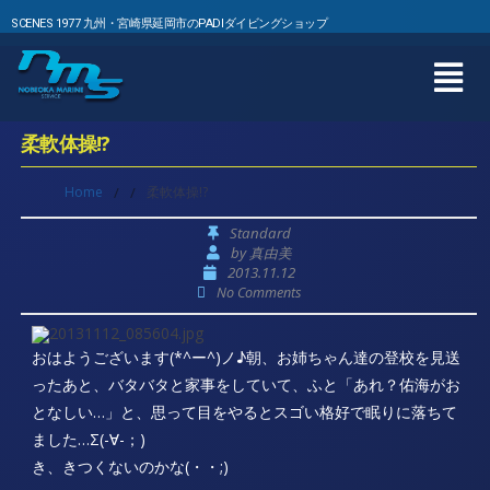
SCENES 1977 九州・宮崎県延岡市のPADIダイビングショップ
柔軟体操!?
Home
/
/
柔軟体操!?
Standard
by
真由美
2013.11.12
No Comments
おはようございます(*^ー^)ノ♪朝、お姉ちゃん達の登校を見送
ったあと、バタバタと家事をしていて、ふと「あれ？佑海がお
となしい…」と、思って目をやるとスゴい格好で眠りに落ちて
ました…Σ(-∀-；)
き、きつくないのかな(・・;)