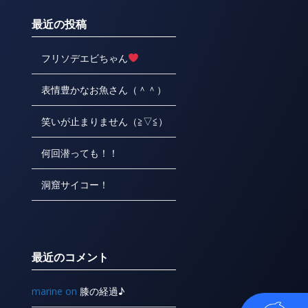
最近の投稿
フリソデエビちゃん
表情豊かなお魚さん（＾＾）
笑いが止まりません（≧▽≦）
何回潜っても！！
洞窟サイコー！
最近のコメント
marine
on
膝の経過♪