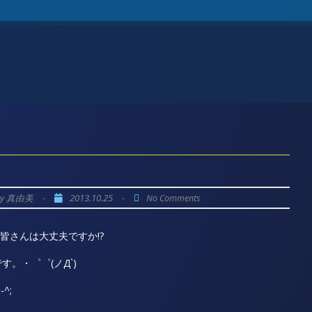
by
-
2013.10.25
-
真由美
No Comments
)皆さんは大丈夫ですか!?
。・゜゜(ノД`)
^;