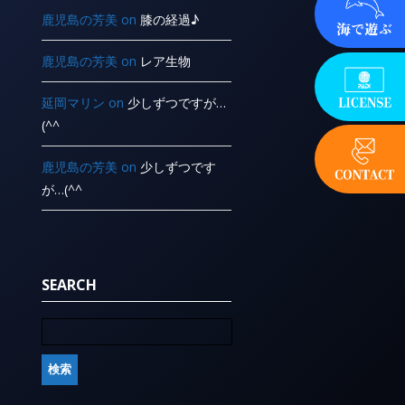
鹿児島の芳美
on
膝の経過♪
鹿児島の芳美
on
レア生物
延岡マリン
on
少しずつですが…
(^^ ゞ
鹿児島の芳美
on
少しずつです
が…(^^ ゞ
SEARCH