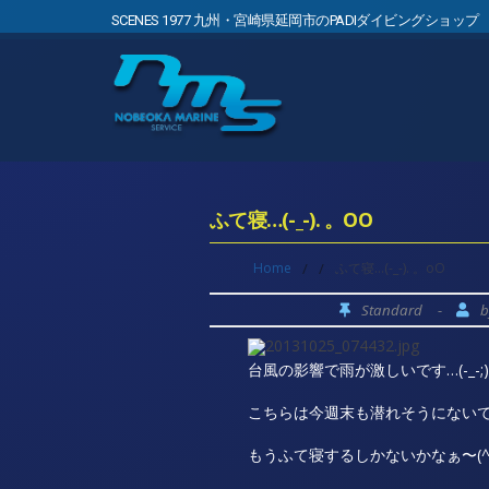
SCENES 1977 九州・宮崎県延岡市のPADIダイビングショップ
ふて寝…(-_-). 。OO
Home
/
/
ふて寝…(-_-). 。oO
Standard
-
台風の影響で雨が激しいです…(-_-;
こちらは今週末も潜れそうにないです
もうふて寝するしかないかなぁ〜(^-