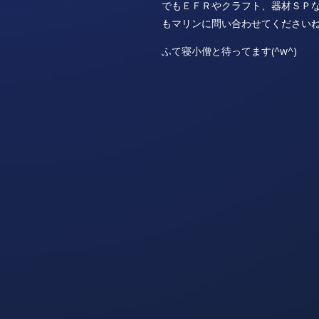
でもＥＦＲやクラフト、器材ＳＰ
もマリンに問い合わせてください
ふて寝小僧と待ってます(^w^)