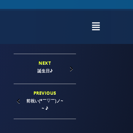
NEXT
誕生日♪
PREVIOUS
前祝い(*￣▽￣)ノ~
~ ♪