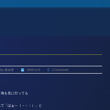
by
-
2009.9.23
-
真由美
2 Comments
さ海を見に行っても
と
見て「はぁ～（－－；）」と