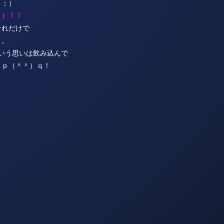
＾；）
＜）！！
それだけで
）。
という思いは飲み込んで
～ｐ（＾＾）ｑ！