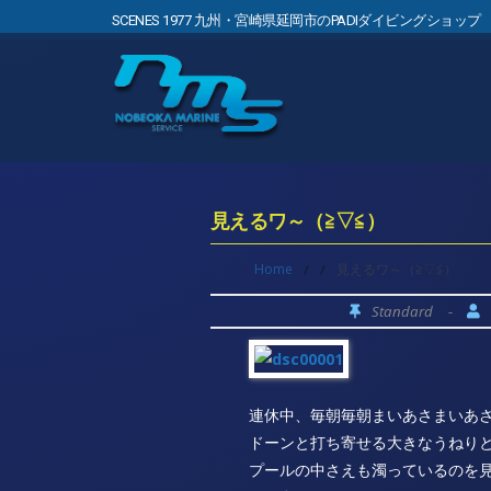
SCENES 1977 九州・宮崎県延岡市のPADIダイビングショップ
見えるワ～（≧▽≦）
Home
/
/
見えるワ～（≧▽≦）
Standard
-
連休中、毎朝毎朝まいあさまいあ
ドーンと打ち寄せる大きなうねり
プールの中さえも濁っているのを