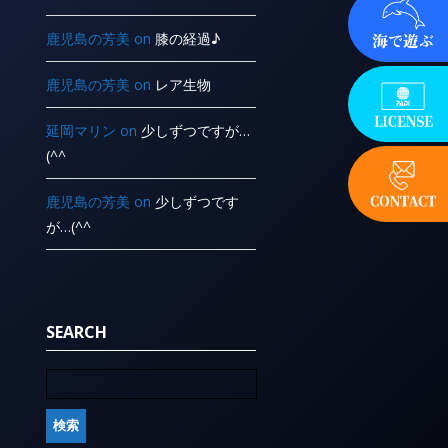
鹿児島の芳美
on
膝の経過♪
鹿児島の芳美
on
レア生物
延岡マリン
on
少しずつですが…
(^^ ゞ
鹿児島の芳美
on
少しずつです
が…(^^ ゞ
SEARCH