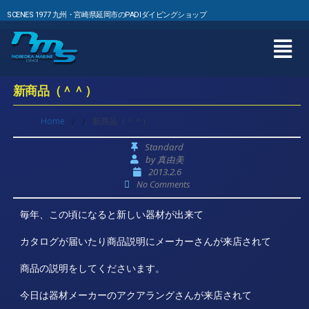
SCENES 1977 九州・宮崎県延岡市のPADIダイビングショップ
新商品（＾＾）
Home
/
/
新商品（＾＾）
Standard
by
真由美
2013.2.6
No Comments
毎年、この頃になると新しい器材が出来て
カタログが届いたり商品説明にメーカーさんが来店されて
商品の説明をしてくださいます。
今日は器材メーカーのアクアラングさんが来店されて