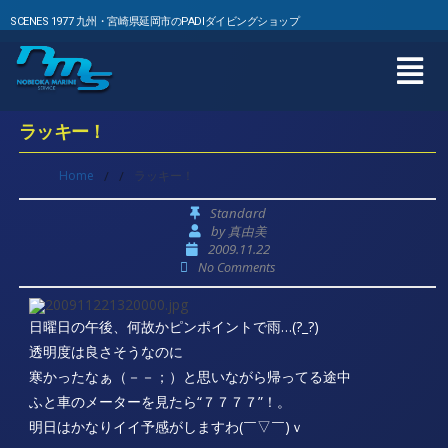
SCENES 1977 九州・宮崎県延岡市のPADIダイビングショップ
ラッキー！
Home
/
/
ラッキー！
Standard
by
真由美
2009.11.22
No Comments
日曜日の午後、何故かピンポイントで雨…(?_?)
透明度は良さそうなのに
寒かったなぁ（－－；）と思いながら帰ってる途中
ふと車のメーターを見たら“７７７７”！。
明日はかなりイイ予感がしますわ(￣▽￣)ｖ