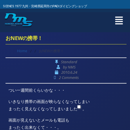
SCENES 1977 九州・宮崎県延岡市のPADIダイビングショップ
おNEWの携帯！
Home
/
/
おNEWの携帯！
Standard
by
NMS
2010.6.24
2 Comments
つい一週間前くらいかな・・・
いきなり携帯の画面が映らなくなってしまい
まったく見えなくなってしまいました
。
画面が見えないとメールも電話も
まったく出来なくて・・・。