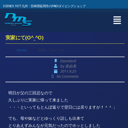
SCENES 1977 九州・宮崎県延岡市のPADIダイビングショップ
実家にて(O^_^O)
Home
/
/
実家にて(o^_^o)
Standard
by
真由美
2011.9.25
No Comments
明日が父の三回忌なので
久しぶりに実家に帰って来ました
・・・といってもとんぼ返りで翌日には戻りますがｆ＾＾；
でも、母や妹などとゆっくり話しも出来て
とりあえずみんなが元気だったのでホッとしました