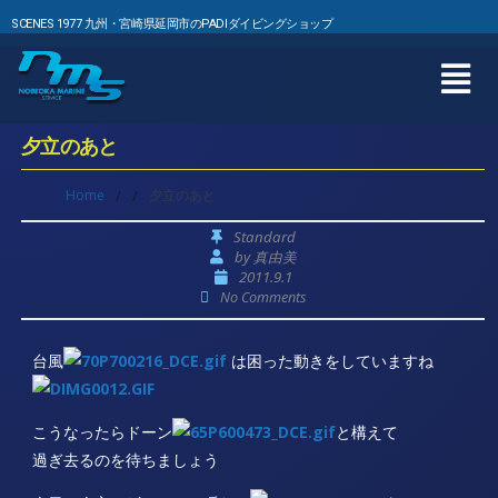
SCENES 1977 九州・宮崎県延岡市のPADIダイビングショップ
夕立のあと
Home
/
/
夕立のあと
Standard
by
真由美
2011.9.1
No Comments
台風
は困った動きをしていますね
こうなったらドーン
と構えて
過ぎ去るのを待ちましょう