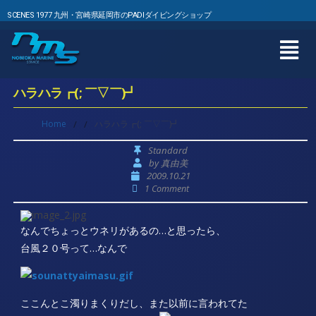
SCENES 1977 九州・宮崎県延岡市のPADIダイビングショップ
ハラハラ┏(; ￣▽￣)┛
Home
/
/
ハラハラ┏(; ￣▽￣)┛
Standard
by
真由美
2009.10.21
1 Comment
なんでちょっとウネリがあるの…と思ったら、
台風２０号って…なんで
ここんとこ濁りまくりだし、また以前に言われてた