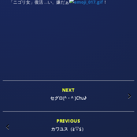
「ニゴリ女」復活 …い、嫌だぁ
！
NEXT
セグロ(^・^ )Chu♪
PREVIOUS
カワユス（≧▽≦）