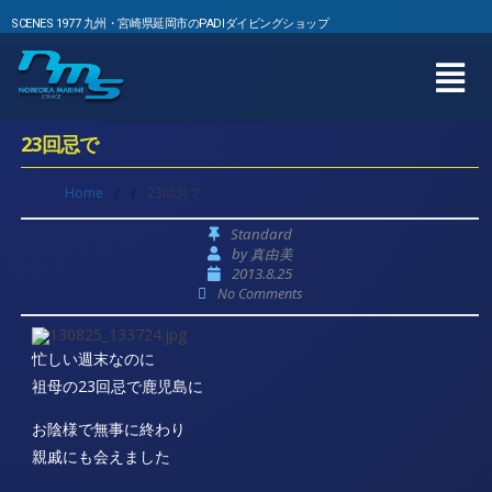
SCENES 1977 九州・宮崎県延岡市のPADIダイビングショップ
23回忌で
Home
/
/
23回忌で
Standard
by
真由美
2013.8.25
No Comments
忙しい週末なのに
祖母の23回忌で鹿児島に
お陰様で無事に終わり
親戚にも会えました