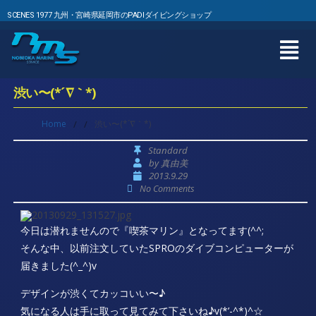
SCENES 1977 九州・宮崎県延岡市のPADIダイビングショップ
渋い〜(*´∇｀*)
Home
/
/
渋い〜(*´∇｀*)
Standard
by
真由美
2013.9.29
No Comments
今日は潜れませんので『喫茶マリン』となってます(^^;
そんな中、以前注文していたSPROのダイブコンピューターが
届きました(^_^)v
デザインが渋くてカッコいい〜♪
気になる人は手に取って見てみて下さいね♪v(*’-^*)^☆