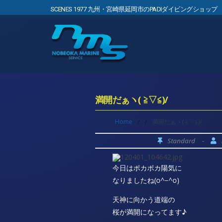
SCENES 1977 九州・宮崎県延岡市のPADIダイビングショップ
満開だぁヽ( ≧▽≦)/
Home
/
/
満開だぁヽ( ≧▽≦)/
Standard
-
今日はポカポカ陽気に
なりましたね(o^−^o)
天神に向かう道端の
桜が満開になってます♪