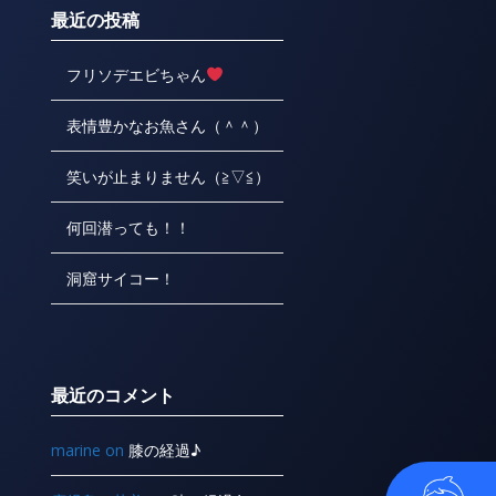
最近の投稿
フリソデエビちゃん
表情豊かなお魚さん（＾＾）
笑いが止まりません（≧▽≦）
何回潜っても！！
洞窟サイコー！
最近のコメント
marine
on
膝の経過♪