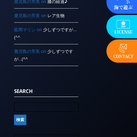
鹿児島の芳美
on
膝の経過♪
鹿児島の芳美
on
レア生物
延岡マリン
on
少しずつですが…
(^^ ゞ
鹿児島の芳美
on
少しずつです
が…(^^ ゞ
SEARCH