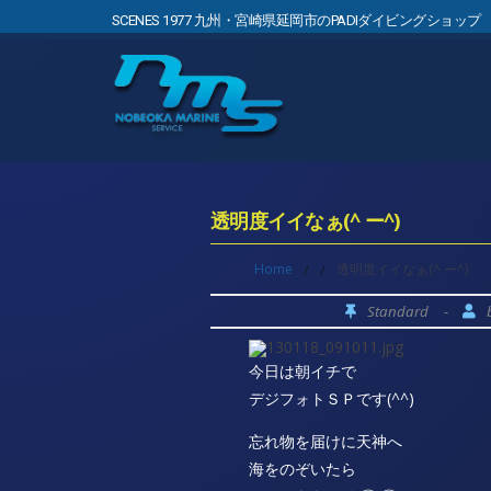
SCENES 1977 九州・宮崎県延岡市のPADIダイビングショップ
透明度イイなぁ(^ ー^)
Home
/
/
透明度イイなぁ(^ ー^)
Standard
-
今日は朝イチで
デジフォトＳＰです(^^)
忘れ物を届けに天神へ
海をのぞいたら