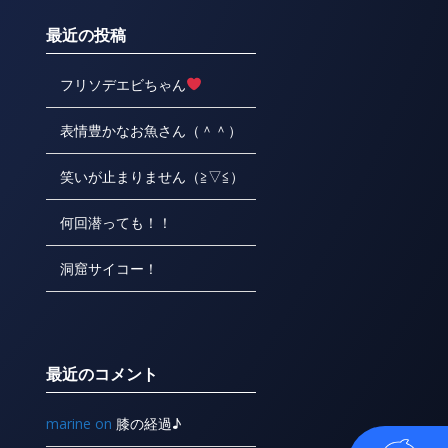
最近の投稿
フリソデエビちゃん
表情豊かなお魚さん（＾＾）
笑いが止まりません（≧▽≦）
何回潜っても！！
洞窟サイコー！
最近のコメント
marine
on
膝の経過♪