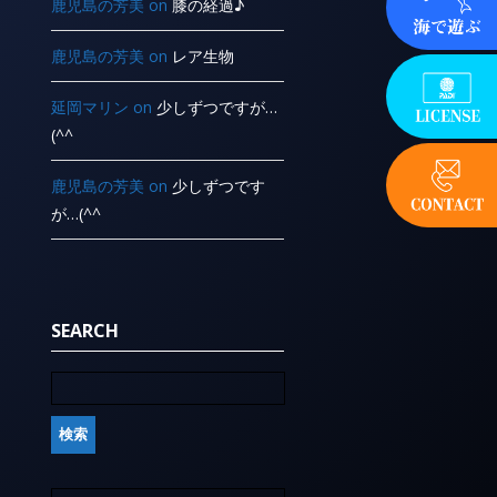
鹿児島の芳美
on
膝の経過♪
鹿児島の芳美
on
レア生物
延岡マリン
on
少しずつですが…
(^^ ゞ
鹿児島の芳美
on
少しずつです
が…(^^ ゞ
SEARCH