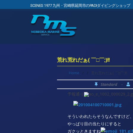
SCENES 1977 九州・宮崎県延岡市のPADIダイビングショップ
荒れ荒れだぁ( ￣□￣;)!!
Home
/
/
荒れ荒れだぁ( ￣□￣;)!!
Standard
-
予報通り
そういわれたらそうなんですけど
やっぱり目の当たりにすると
ガクッときますね