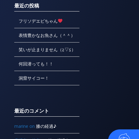
最近の投稿
フリソデエビちゃん
表情豊かなお魚さん（＾＾）
笑いが止まりません（≧▽≦）
何回潜っても！！
洞窟サイコー！
最近のコメント
marine
on
膝の経過♪