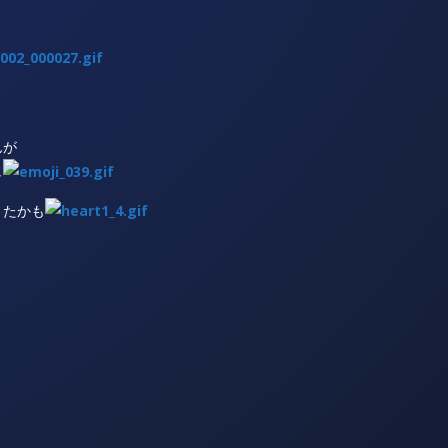
んが
し
きたかも