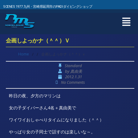
SCENES 1977 九州・宮崎県延岡市のPADIダイビングショップ
企画しよっかナ（＾＾）Ｖ
Home
/
/
企画しよっかナ（＾＾）ｖ
Standard
by
真由美
2012.1.31
No Comments
昨日の夜、夕方のマリンは
女の子ダイバーさん4名＋真由美で
ワイワイおしゃべりタイムになりました（＾＾）
やっぱり女の子同士で話すのは楽しいな～。