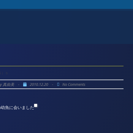
≦）ｂ
by
-
2010.12.20
-
真由美
No Comments
の幼魚に会いました