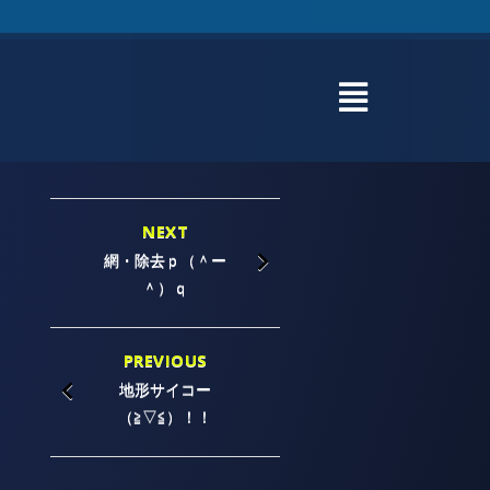
NEXT
網・除去ｐ（＾ー
＾）ｑ
PREVIOUS
地形サイコー
（≧▽≦）！！