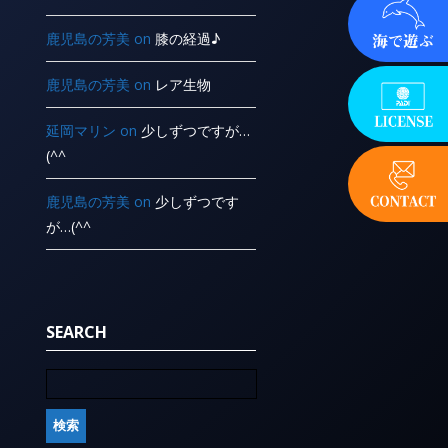
鹿児島の芳美
on
膝の経過♪
鹿児島の芳美
on
レア生物
延岡マリン
on
少しずつですが…
(^^ ゞ
鹿児島の芳美
on
少しずつです
が…(^^ ゞ
SEARCH