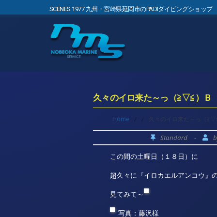
SCENES 1977 九州・宮崎県延岡市のPADIダイビングショップ
久々のイロ来た～っ（≧▽≦）Ｂ
Home
/
/
久々のイロ来た～っ（≧▽
Standard
-
この間の土曜日（１８日）に
超久々に『イロカエルアンコウ』
見てみて～
写真：藤沢様