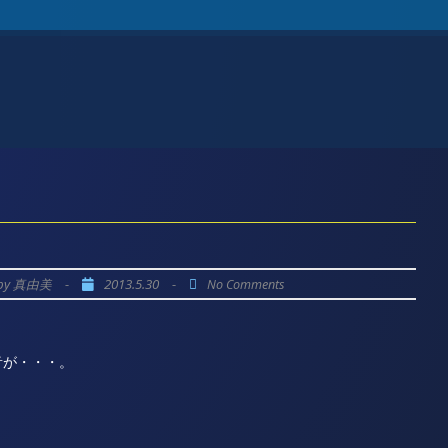
by
-
2013.5.30
-
真由美
No Comments
音が・・・。