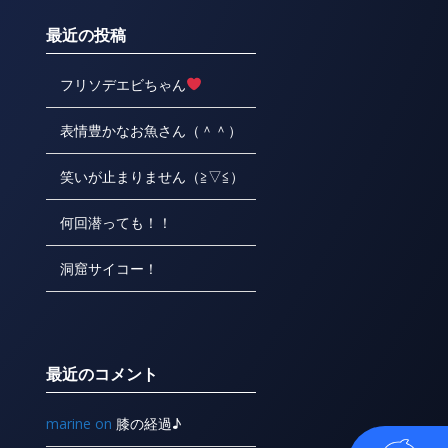
最近の投稿
フリソデエビちゃん
表情豊かなお魚さん（＾＾）
笑いが止まりません（≧▽≦）
何回潜っても！！
洞窟サイコー！
最近のコメント
marine
on
膝の経過♪