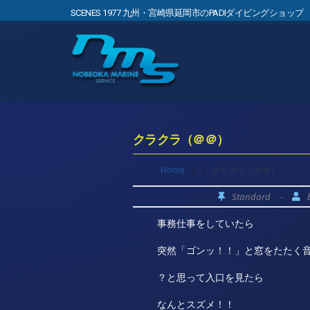
SCENES 1977 九州・宮崎県延岡市のPADIダイビングショップ
クラクラ（＠＠）
Home
/
/
クラクラ（＠＠）
Standard
-
事務仕事をしていたら
突然「ゴンッ！！」と窓をたたく
？と思って入口を見たら
なんとスズメ！！