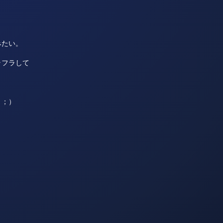
みたい。
ラフラして
＾；）