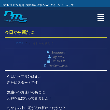
SCENES 1977 九州・宮崎県延岡市のPADIダイビングショップ
今日から新たに
Home
/
/
今日から新たに
Standard
by
NMS
2016.1.8
No Comments
今日からマリンはまた
新たにスタートです
漁協へのお使いのあとに
天神を見に行ってみました！
おやすみ中に潮が入れ替わったかな？