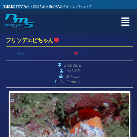
SCENES 1977 九州・宮崎県延岡市のPADIダイビングショップ
フリソデエビちゃん
Home
/
/
フリソデエビちゃん
Standard
by
NMS
2017.5.7
No Comments