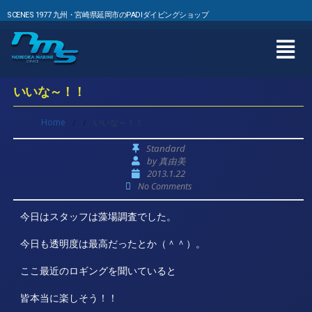
SCENES 1977 九州・宮崎県延岡市のPADIダイビングショップ
いいな～！！
Home
/
/
いいな～！！
Standard
by
真由美
2013.1.22
No Comments
今日はスタッフは藻場調査でした。
今日も透明度は最高だったとか（＾＾）。
ここ最近のロギングを聞いていると
皆本当に楽しそう！！