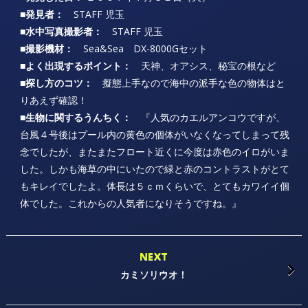
■発見者：
STAFF 児玉
■水中写真撮影者：
STAFF 児玉
■撮影機材：
Sea&Sea DX-8000Gセット
■よく出現するポイント：
天神、オアシス、秘宝の根など
■探し方のコツ：
擬態上手なので海中の派手な色の物体はと
りあえず確認！
■生物に関するうんちく：
『人気のカエルアンコウですが、
台風４号後はプール内の黄色の個体がいなくなってしまって残
念でしたが、またまたフロート近くに今度は赤色のイロがいま
した。しかも海草の中にいたので緑と赤のコントラストがとて
もキレイでしたよ。体長は５ｃｍくらいで、とてもカワイイ個
体でした。これからの人気者になりそうですね。』
NEXT
カミソリウオ！