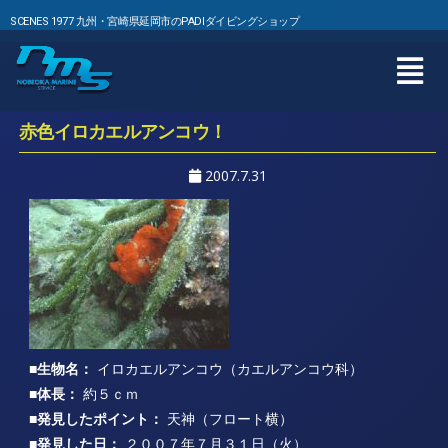
SCENES 1977 九州・宮崎県延岡市のPADIダイビングショップ
赤色イロカエルアンコウ！
2007.7.31
■生物名：
イロカエルアンコウ（カエルアンコウ科）
■体長：
約５ｃｍ
■発見したポイント：
天神（フロート横）
■発見した日：
２００７年７月３１日（火）