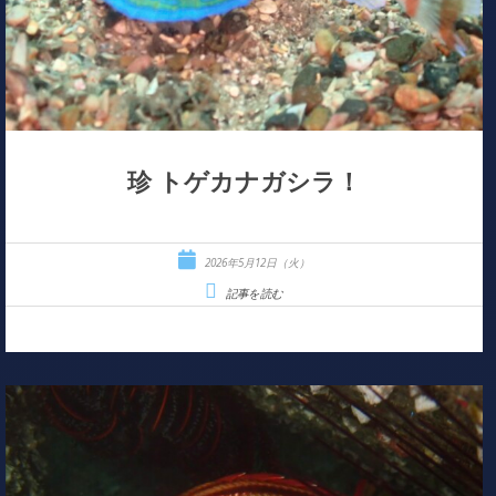
珍 トゲカナガシラ！
2026年5月12日（火）
記事を読む