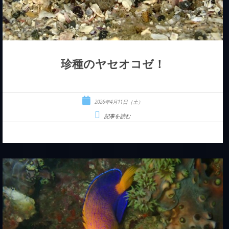
珍種のヤセオコゼ！
2026年4月11日（土）
記事を読む