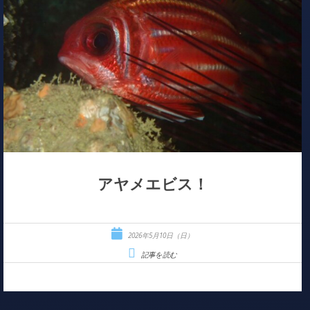
アヤメエビス！
2026年5月10日（日）
記事を読む