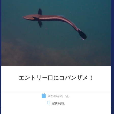
エントリー口にコバンザメ！
2026年6月5日（金）
記事を読む