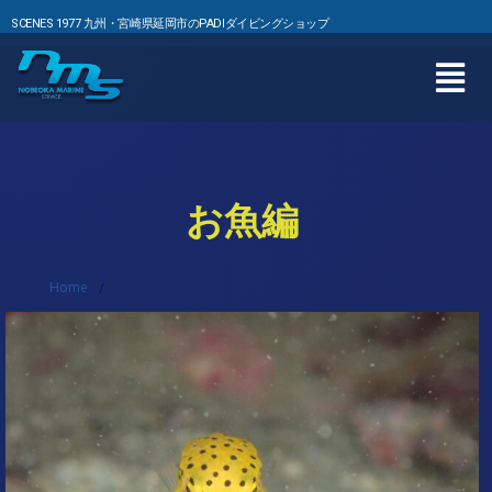
SCENES 1977 九州・宮崎県延岡市のPADIダイビングショップ
お魚編
Home
/