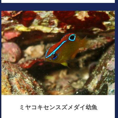
ミヤコキセンスズメダイ幼魚