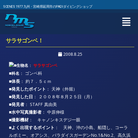
SCENES 1977 九州・宮崎県延岡市のPADIダイビングショップ
サラサゴンベ！
2008.8.25
■
生物名
：
サラサゴンベ
■
： ゴンベ科
科名
■体長
： 約７．５ｃｍ
■発見したポイント
： 天神（外堀）
■発見した日
： ２００８年８月２５日（月）
■発見者
： STAFF 真由美
■水中写真撮影者
： 中原伸様
■撮影機材
： キャノンキスデジ一眼
■よく出現するポイント
： 天神、沖の小島、船隠し、コーラ
ルボミー、オアシス、パラダイスガーデンNo.1&No.2、高久浜