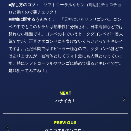
■探し方のコツ
： ソフトコーラルやサンゴ周辺にチョロチョ
ロと動くので要チェック！
■生物に関するうんちく
： 『天神にいたサラサゴンベ。ゴン
ベの中でもこのサラサは熱帯性に分類され、日本海側などでは
見れない種類です。ゴンベの中でいうと、クダゴンベが一番人
気ですが、正直クダゴンベにも負けないくらいとってもキレイ
ですよ。ただ延岡ではポピュラー種なので、クダゴンベほどで
はありませんが、被写体としてフォト派にも人気となっていま
す。特にソフトコーラルやサンゴに絡めて撮るとキレイです。
是非狙ってみてね！』
NEXT
ハナイカ！
PREVIOUS
ベニカエルアンコウ！