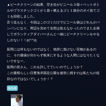
▲ビーチクリーンの結果、空き缶がビニール３袋＋ペットボト
ルやプラスチックゴミが１袋＋燃えるゴミ１袋分のポイ捨てゴ
ミを回収しました。
言う迄もなく、今回はこのゴミだけでビニール袋はどれもがパ
ンパンになり、周辺を含めて全部は拾えなかったのでまた企画
してボランティアダイバーさんと一緒にビーチクリーンをやる
しかない！！p(^^)q
延岡には何もないのではなく、他所に負けない宝物があるの
に、その価値が分からず粗末にするような人間にはなりたくな
いですなー。
延岡の皆さん、これを許してていいのでしょうか？
この素晴らしい日豊海岸国定公園を後世に残すのは私たちの役
目なのではないでしょうか！？
報告者