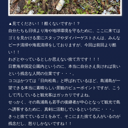
▲見てください！！酷くないですか！？
自分たちも日頃より海や地球環境を守るために、ここに来ては
ゴミを見かける度にスタッフやダイバーゲストさんは、みんな
ビーチ清掃や海底清掃をしておりますが、今回は前回より酷
い！！
わざとやっているとしか思えない捨て方です！！！
日豊海岸国定公園内というのに、本当に自分さえ良ければ良い
という残念な人間の仕業です・・・。
ココはかつては「日向松島」と呼ばれているほど、島浦島が一
望できる本当に素晴らしい景観のビューポイントですが、こう
して汚していると観光客はガッカリですよね。
せっかく、その島浦島も若手の後継者が中心となって観光で島
へ誘客するために、真剣に活動しているというのに・・・。
きっと捨てているゴミをみて、そこにまた捨てる人がいるのが
残念だし、怒りしかないですね！！