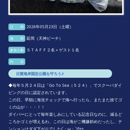
2026年05月23日（土曜）
日 時
延岡（天神ビーチ）
場 所
ＳＴＡＦＦ２名＋ゲスト１名
参加人数
内 容
日豊海岸国定公園を守ろう♪
◆毎年５月２４日は「Go To Sea（５２４）」でスクーバダイ
ビングの日に認定されています。
この日、早朝に海況チェックで海へ行ったら、またまた捨てゴ
ミの山が・・・！！
ダイバーにとって毎年楽しみにしている記念日なのに、減るど
ころかゴミが増えるわ、この日は海がご機嫌斜めだったし、テ
ンションはダダ下がりでした(´；ω；`)ｳｩｩ