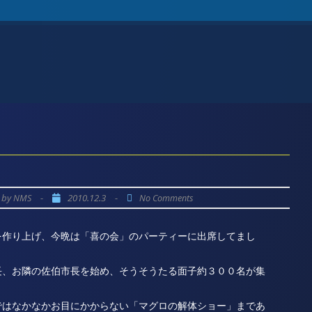
by
-
2010.12.3
-
NMS
No Comments
を作り上げ、今晩は「喜の会」のパーティーに出席してまし
長、お隣の佐伯市長を始め、そうそうたる面子約３００名が集
ではなかなかお目にかからない「マグロの解体ショー」まであ