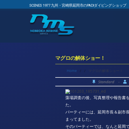
SCENES 1977 九州・宮崎県延岡市のPADIダイビングショップ
マグロの解体ショー！
Home
/
/
マグロの解体ショー！
Standard
-
藻場調査の後、写真整理や報告書
た。
パーティーには、延岡市長＆副市
まってました。
そのパーティーでは、なんと延岡