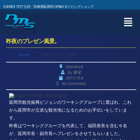
SCENES 1977 九州・宮崎県延岡市のPADIダイビングショップ
昨夜のプレゼン風景。
Home
/
/
昨夜のプレゼン風景。
Standard
by
勝栄
2013.10.8
No Comments
延岡市観光振興ビジョンのワーキンググループに選ばれ、これ
から延岡市が立派な観光地になるためのお手伝いをしていま
す。
昨夜はワーキンググループを代表して、福田座長を含む６名
が、延岡市長・副市長へプレゼンをさせてもらいました。