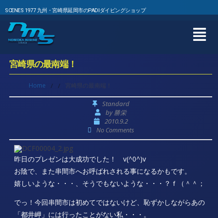
SCENES 1977 九州・宮崎県延岡市のPADIダイビングショップ
宮崎県の最南端！
Home
/
/
宮崎県の最南端！
Standard
by
勝栄
2010.9.2
No Comments
昨日のプレゼンは大成功でした！ v(^0^)v
お陰で、また串間市へお呼ばれされる事になるかもです。
嬉しいような・・・、そうでもないような・・・？ｆ（＾＾；
でっ！今回串間市は初めてではないけど、恥ずかしながらあの
「都井岬」には行ったことがない私・・・。