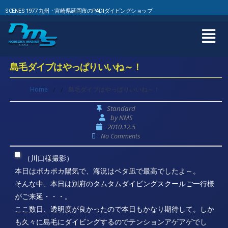
SCENES 1977 九州・宮崎県延岡市のPADIダイビングショップ
島毛ダイブはやっぱりいいね～！
Home
/
/
島毛ダイブはやっぱりいいね～！
Standard
by
NMS
2010.12.5
No Comments
（川口様撮影）
本日はポカポカ陽気で、海況はベタ凪で最高でしたよ～。
そんな中、本日は別府のタムタムダイビングスクールご一行様
がご来延・・・。
ここ数日、透明度が良かったので本日もかなり期待して。しか
も久々に島毛にダイビングするのでテンションアゲアゲでし