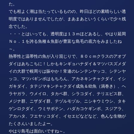
た。
でも程よく潮は当たっているものの、昨日ほどの素晴らしい透
明度ではありませんでしたが、まあまあというくらいで少々残
念でした。
・・・とはいっても、透明度は１３ｍほどあるし、やはり延岡
Ｎｏ．１を誇る魚種＆魚影が豊富な島毛の底力をみましたね
～。
熱帯性と温帯性の魚が入り混じりで、８０ｃｍクラスのアオブ
ダイはあちこちに！しかもキンギョハナダイ＆マツバスズメダ
イの大群で根周りは賑やか！常連のレンテンヤッコ、シテンヤ
ッコ、マツバギンポはもちろん、アカネキンチャクダイ、イシ
ガキダイ、タテジマキンチャクダイ成魚＆幼魚（渦巻き）、ヘ
ラヤガラ、ウメイロ、タカベ群、シラコダイ、テリエビス群、
メジナ群、ニザダイ群、テヅルモヅル、ニシキウミウシ、タキ
ゲンロクダイ、ウミサボテン、ハダカコケギンポ、スジアラ、
アカハタ、フエヤッコダイ、イセエビなどなど、色んな生物が
たくさんいましたよー。
やはり島毛は面白いですね～。