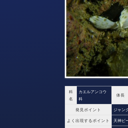
科
カエルアンコウ
体長
名
科
発見ポイント
ジャン
よく出現するポイント
天神ビ