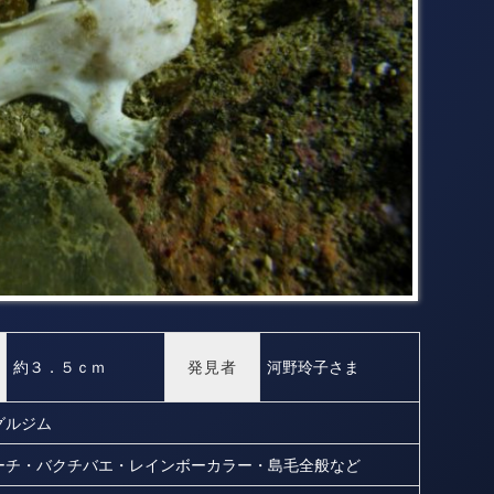
約３．５ｃｍ
発見者
河野玲子さま
グルジム
ーチ・バクチバエ・レインボーカラー・島毛全般など