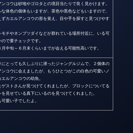
アンコウは砂地やゴロタとの境目当たりで良く見かけます。
ルな体色の個体もいますが、茶色や黒色などもいますので、
えずカエルアンコウの形を覚え、目や手を探すと見つけやす
。
シモチやネンブツダイなどが群れている場所付近に、いる可
いので要チェックです。
３月中旬～６月末くらいまでが会える可能性高いです。
りにとっても久しぶりに潜ったジャングルジムで、２個体の
アンコウに会えましたが、もうひとつがこの白色の可愛いノ
カエルアンコウの幼魚。
たゲストさんが見つけてくれましたが、ブロックについてる
シを見せている真下にいるのを見つけてくれました。
も可愛い子でしたよ。