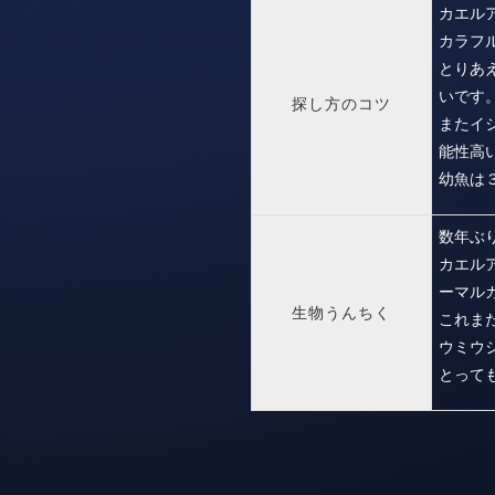
カエル
カラフ
とりあ
いです
探し方のコツ
またイ
能性高
幼魚は
数年ぶ
カエル
ーマル
生物うんちく
これま
ウミウ
とって