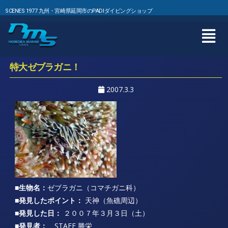
SCENES 1977 九州・宮崎県延岡市のPADIダイビングショップ
特大ゼブラガニ！
2007.3.3
■生物名：
ゼブラガニ（コマチガニ科）
■発見したポイント：
天神（魚礁周辺）
■発見した日：
２００７年３月３日（土）
■発見者：
STAFF 勝栄