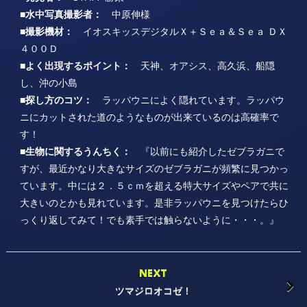
■水中写真撮影者：
中原伸様
■撮影機材：
イオスキッスデジタルＸ＋Ｓｅａ＆Ｓｅａ ＤＸ
４００Ｄ
■よく出現するポイント：
天神、オアシス、高久浜、船隠
し、沖の小島
■探し方のコツ：
ラッパウニによく隠れています。ラッパウ
ニにカットされた道のようなものが出来ているのは高確率で
す！
■生物に関するうんちく：
『以前にも紹介したゼブラガニで
すが、最近かなり大きなサイズのゼブラガニが頻繁に見つかっ
ています。中には２．５ｃｍを超える特大サイズやペアで共に
大きいのとかも見れています。是非ラッパウニを見つけたらひ
っくり返してみて！でも素手では触らないように・・・。』
NEXT
ツマジロオコゼ！