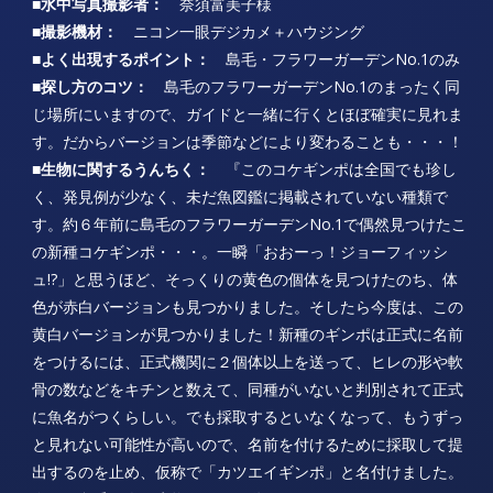
■水中写真撮影者：
奈須富美子様
■撮影機材：
ニコン一眼デジカメ＋ハウジング
■よく出現するポイント：
島毛・フラワーガーデンNo.1のみ
■探し方のコツ：
島毛のフラワーガーデンNo.1のまったく同
じ場所にいますので、ガイドと一緒に行くとほぼ確実に見れま
す。だからバージョンは季節などにより変わることも・・・！
■生物に関するうんちく：
『このコケギンポは全国でも珍し
く、発見例が少なく、未だ魚図鑑に掲載されていない種類で
す。約６年前に島毛のフラワーガーデンNo.1で偶然見つけたこ
の新種コケギンポ・・・。一瞬「おおーっ！ジョーフィッシ
ュ!?」と思うほど、そっくりの黄色の個体を見つけたのち、体
色が赤白バージョンも見つかりました。そしたら今度は、この
黄白バージョンが見つかりました！新種のギンポは正式に名前
をつけるには、正式機関に２個体以上を送って、ヒレの形や軟
骨の数などをキチンと数えて、同種がいないと判別されて正式
に魚名がつくらしい。でも採取するといなくなって、もうずっ
と見れない可能性が高いので、名前を付けるために採取して提
出するのを止め、仮称で「カツエイギンポ」と名付けました。