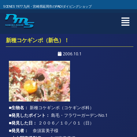
SCENES 1977 九州・宮崎県延岡市のPADIダイビングショップ
新種コケギンポ（新色）！
2006.10.1
■生物名：
新種コケギンポ（コケギンポ科）
■発見したポイント：
島毛・フラワーガーデンNo.1
■発見した日：
２００６／１０／０１（日）
■発見者：
奈須富美子様