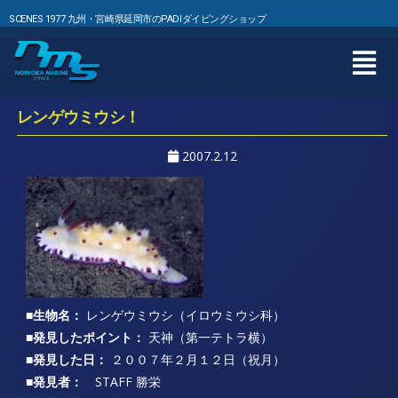
SCENES 1977 九州・宮崎県延岡市のPADIダイビングショップ
レンゲウミウシ！
2007.2.12
■生物名：
レンゲウミウシ（イロウミウシ科）
■発見したポイント：
天神（第一テトラ横）
■発見した日：
２００７年２月１２日（祝月）
■発見者：
STAFF 勝栄