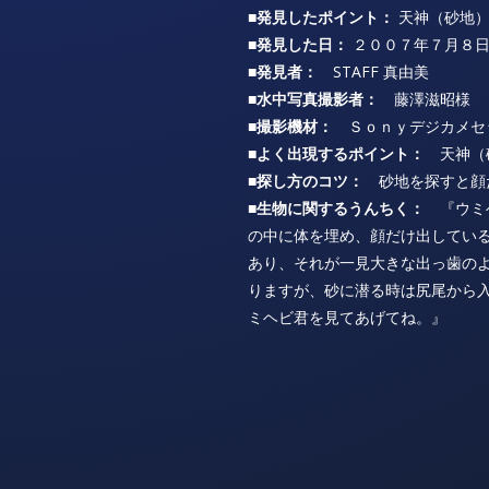
■発見したポイント：
天神（砂地
■発見した日：
２００７年７月８日
■発見者：
STAFF 真由美
■水中写真撮影者：
藤澤滋昭様
■撮影機材：
Ｓｏｎｙデジカメセ
■よく出現するポイント：
天神（砂
■探し方のコツ：
砂地を探すと顔
■生物に関するうんちく：
『ウミヘ
の中に体を埋め、顔だけ出してい
あり、それが一見大きな出っ歯の
りますが、砂に潜る時は尻尾から
ミヘビ君を見てあげてね。』