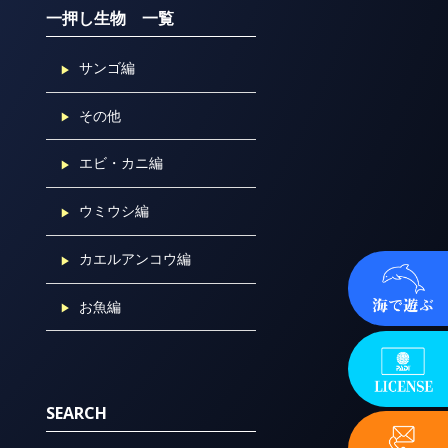
一押し生物 一覧
サンゴ編
その他
エビ・カニ編
ウミウシ編
カエルアンコウ編
お魚編
SEARCH