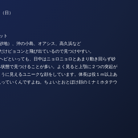
）
（日）
ット
地）、沖の小島、オアシス、高久浜など
だけピョコンと飛び出ているので見つけやすい。
ビといっても、日中はニョロニョロとあまり動き回らず砂
る状態で見つけることが多い。よく見ると上顎に２つの突起が
ように見えるユニークな顔をしています。体長は役１ｍ以上あ
入っていくんですよね。ちょいとおとぼけ顔のミナミホタテウ